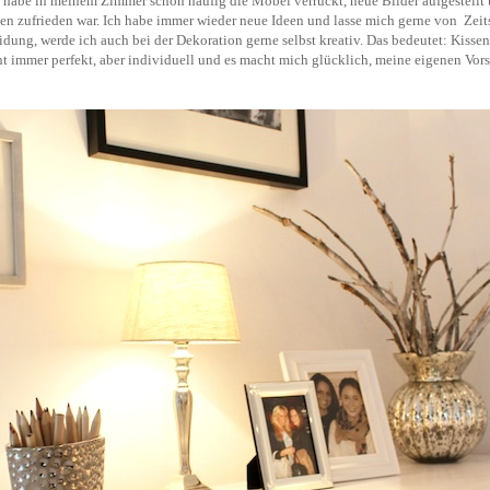
 habe in meinem Zimmer schon häufig die Möbel verrückt, neue Bilder aufgestellt 
en zufrieden war. Ich habe immer wieder neue Ideen und lasse mich gerne von Zeitsc
eidung, werde ich auch bei der Dekoration gerne selbst kreativ. Das bedeutet: Kiss
cht immer perfekt, aber individuell und es macht mich glücklich, meine eigenen Vor