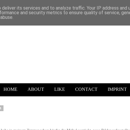
deliver its services and to analyze traffic. Your IP address and
formance and security metrics to ensure quality of service, ge
 abuse.
HOME
ABOUT
LIKE
CONTACT
IMPRINT
4