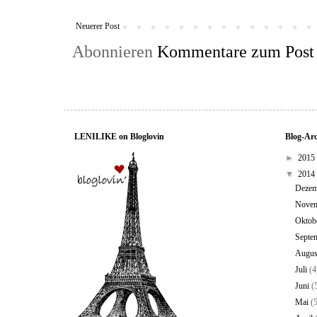
Neuerer Post
Abonnieren
Kommentare zum Post
LENILIKE on Bloglovin
Blog-Ar
►
2015
▼
2014
Deze
Nove
Oktob
Septe
Augu
Juli
(4
Juni
(
Mai
(