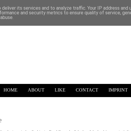
deliver its services and to analyze traffic. Your IP address and
formance and security metrics to ensure quality of service, ge
 abuse.
HOME
ABOUT
LIKE
CONTACT
IMPRINT
e